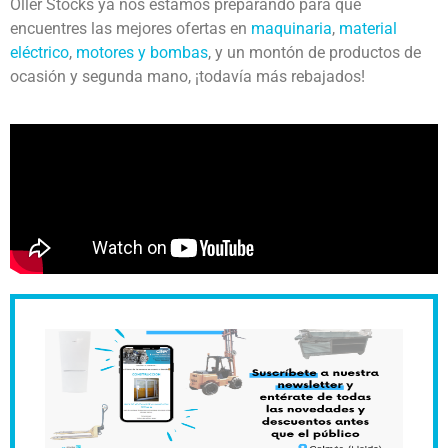
Oller Stocks ya nos estamos preparando para que
encuentres las mejores ofertas en
maquinaria
,
material
eléctrico
,
motores y bombas
, y un montón de productos de
ocasión y segunda mano, ¡todavía más rebajados!