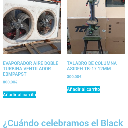
EVAPORADOR AIRE DOBLE
TALADRO DE COLUMNA
TURBINA VENTILADOR
ASIDEH TB-17 12MM
EBMPAPST
300,00
€
800,00
€
Añadir al carrito
Añadir al carrito
¿Cuándo celebramos el Black