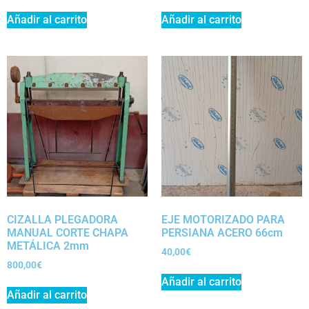
Añadir al carrito
Añadir al carrito
CIZALLA PLEGADORA
EJE MOTORIZADO PARA
MANUAL CORTE CHAPA
PERSIANA ACERO 66cm
METÁLICA 2mm
40,00
€
800,00
€
Añadir al carrito
Añadir al carrito