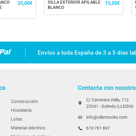
LANCO
SILLA EXTERIOR APILABLE
25,00
€
15,00
€
E
BLANCO
Envíos a toda España de 3 a 5 días la
os
Contacta con nosotro
C/ Carretera Vella, 112
Construcción
25241 - Golmés (LLEIDA)
Hostelería
info@ollerstocks.com
Lotes
Material eléctrico
610 761 897