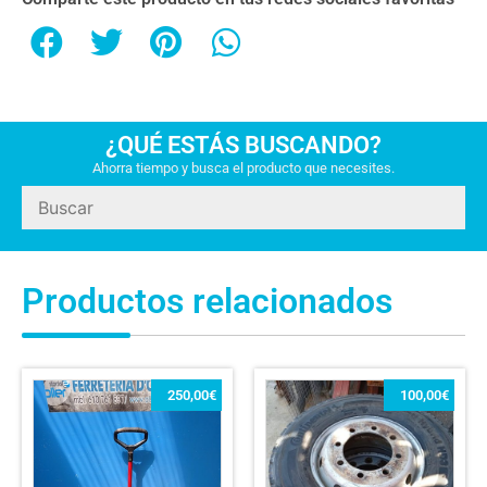
¿QUÉ ESTÁS BUSCANDO?
Ahorra tiempo y busca el producto que necesites.
Productos relacionados
250,00
€
100,00
€