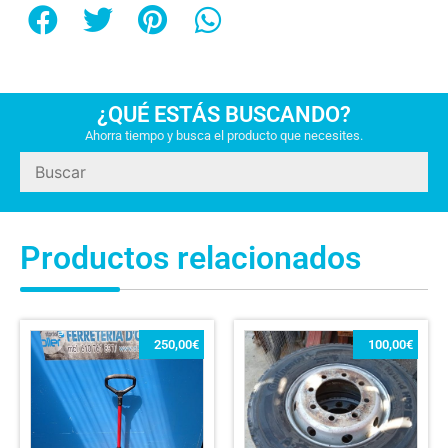
¿QUÉ ESTÁS BUSCANDO?
Ahorra tiempo y busca el producto que necesites.
Productos relacionados
250,00
€
100,00
€