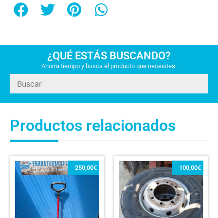
¿QUÉ ESTÁS BUSCANDO?
Ahorra tiempo y busca el producto que necesites.
Productos relacionados
250,00
€
100,00
€