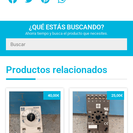
¿QUÉ ESTÁS BUSCANDO?
Ahorra tiempo y busca el producto que necesites.
Productos relacionados
40,00
€
25,00
€