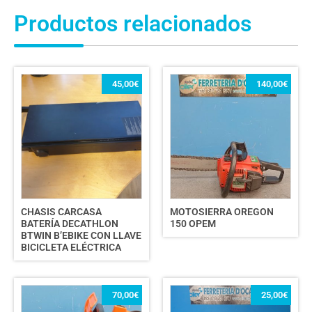
Productos relacionados
45,00
€
140,00
€
CHASIS CARCASA
MOTOSIERRA OREGON
BATERÍA DECATHLON
150 OPEM
BTWIN B’EBIKE CON LLAVE
BICICLETA ELÉCTRICA
70,00
€
25,00
€