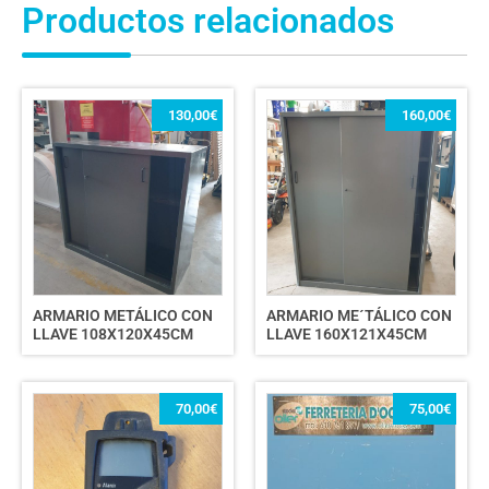
Productos relacionados
130,00
€
160,00
€
ARMARIO METÁLICO CON
ARMARIO ME´TÁLICO CON
LLAVE 108X120X45CM
LLAVE 160X121X45CM
70,00
€
75,00
€