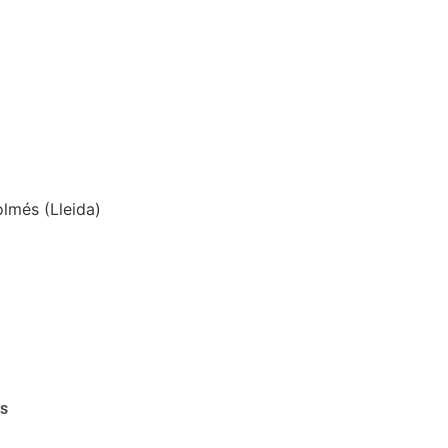
lmés (Lleida)
as