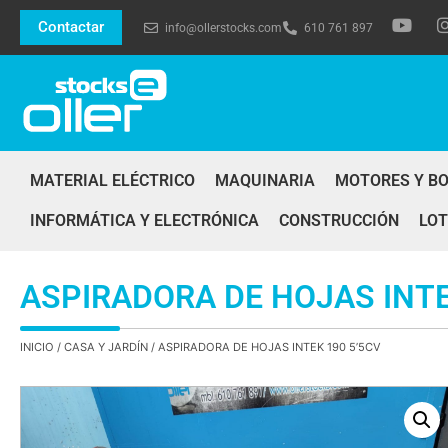
Contactar
info@ollerstocks.com
610 761 897
MATERIAL ELÉCTRICO
MAQUINARIA
MOTORES Y B
INFORMÁTICA Y ELECTRÓNICA
CONSTRUCCIÓN
LOT
ASPIRADORA DE HOJAS INTE
INICIO
/
CASA Y JARDÍN
/ ASPIRADORA DE HOJAS INTEK 190 5’5CV