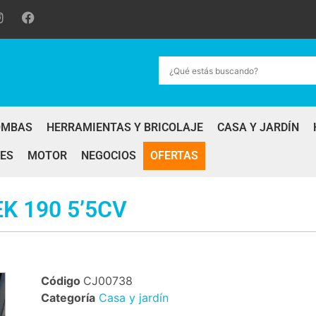
OMBAS
HERRAMIENTAS Y BRICOLAJE
CASA Y JARDÍN
ES
MOTOR
NEGOCIOS
OFERTAS
K 190 5’5CV
Código
CJ00738
Categoría
Casa y jardín