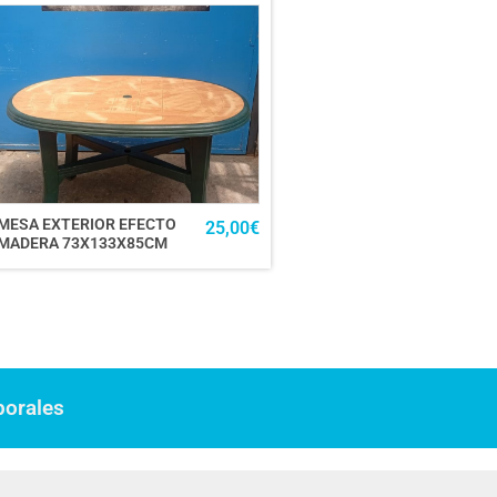
MESA EXTERIOR EFECTO
25,00
€
MADERA 73X133X85CM
borales