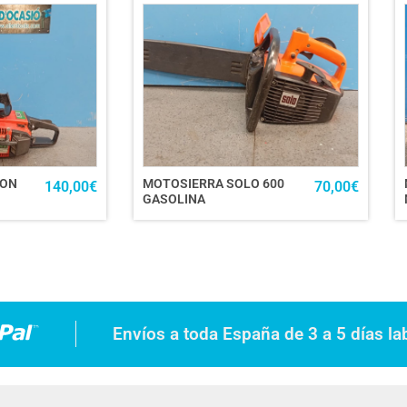
GON
MOTOSIERRA SOLO 600
140,00
€
70,00
€
GASOLINA
Envíos a toda España de 3 a 5 días la