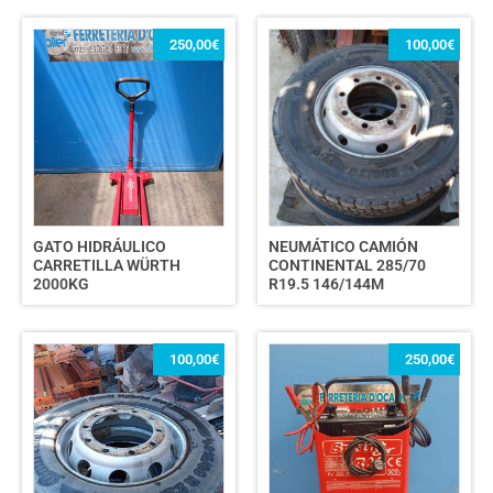
250,00
€
100,00
€
GATO HIDRÁULICO
NEUMÁTICO CAMIÓN
CARRETILLA WÜRTH
CONTINENTAL 285/70
2000KG
R19.5 146/144M
100,00
€
250,00
€