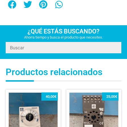
¿QUÉ ESTÁS BUSCANDO?
Ahorra tiempo y busca el producto que necesites.
Productos relacionados
40,00
€
25,00
€