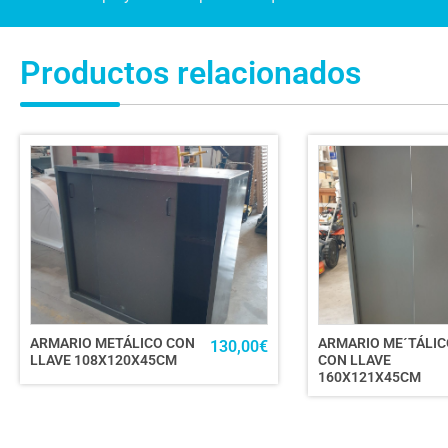
Productos relacionados
ARMARIO METÁLICO CON
ARMARIO ME´TÁLIC
130,00
€
LLAVE 108X120X45CM
CON LLAVE
160X121X45CM