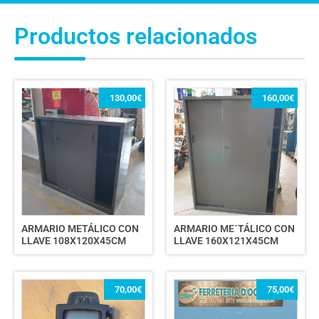
Productos relacionados
130,00
€
160,00
€
ARMARIO METÁLICO CON
ARMARIO ME´TÁLICO CON
LLAVE 108X120X45CM
LLAVE 160X121X45CM
70,00
€
75,00
€