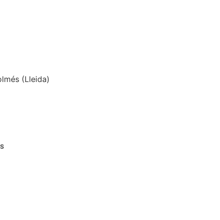
lmés (Lleida)
as