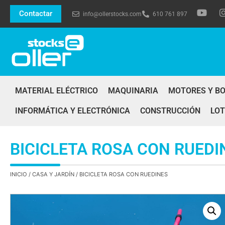
Contactar
info@ollerstocks.com
610 761 897
MATERIAL ELÉCTRICO
MAQUINARIA
MOTORES Y B
INFORMÁTICA Y ELECTRÓNICA
CONSTRUCCIÓN
LOT
BICICLETA ROSA CON RUEDI
INICIO
/
CASA Y JARDÍN
/ BICICLETA ROSA CON RUEDINES