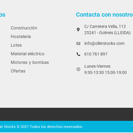
os
Contacta con nosotro
C/ Carretera Vella, 112
Construcción
25241 - Golmés (LLEIDA)
Hostelería
info@ollerstocks.com
Lotes
Material eléctrico
610 761 897
Motores y bombas
Lunes-Viernes
Ofertas
9:30-13:30 15:00-19:00
ler Stocks © 2021 Todos los derechos reservados.