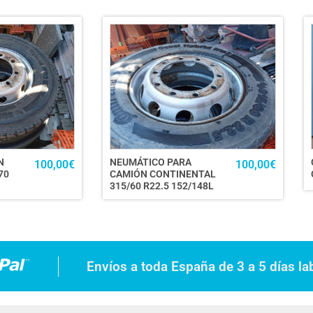
N
NEUMÁTICO PARA
100,00
€
100,00
€
70
CAMIÓN CONTINENTAL
315/60 R22.5 152/148L
Envíos a toda España de 3 a 5 días la