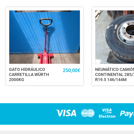
GATO HIDRÁULICO
NEUMÁTICO CAMIÓ
250,00
€
CARRETILLA WÜRTH
CONTINENTAL 285/
2000KG
R19.5 146/144M