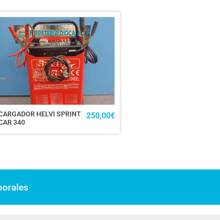
CARGADOR HELVI SPRINT
250,00
€
CAR 340
borales