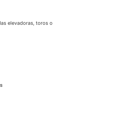
llas elevadoras, toros o
as