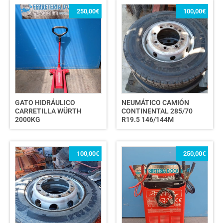
250,00
€
100,00
€
GATO HIDRÁULICO
NEUMÁTICO CAMIÓN
CARRETILLA WÜRTH
CONTINENTAL 285/70
2000KG
R19.5 146/144M
100,00
€
250,00
€