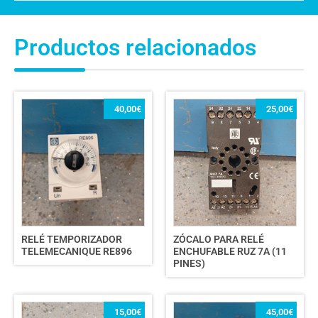
Productos relacionados
40,00
€
25,00
€
RELÉ TEMPORIZADOR
ZÓCALO PARA RELÉ
TELEMECANIQUE RE896
ENCHUFABLE RUZ 7A (11
PINES)
15,00
€
45,00
€