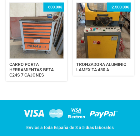
600,00
€
2.500,00
€
CARRO PORTA
TRONZADORA ALUMINIO
HERRAMIENTAS BETA
LAMEX TA 450 A
C24S 7 CAJONES
Envíos a toda España de 3 a 5 días laborales