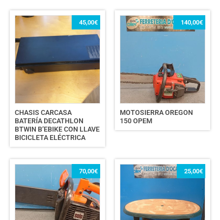
45,00
€
140,00
€
CHASIS CARCASA
MOTOSIERRA OREGON
BATERÍA DECATHLON
150 OPEM
BTWIN B’EBIKE CON LLAVE
BICICLETA ELÉCTRICA
70,00
€
25,00
€