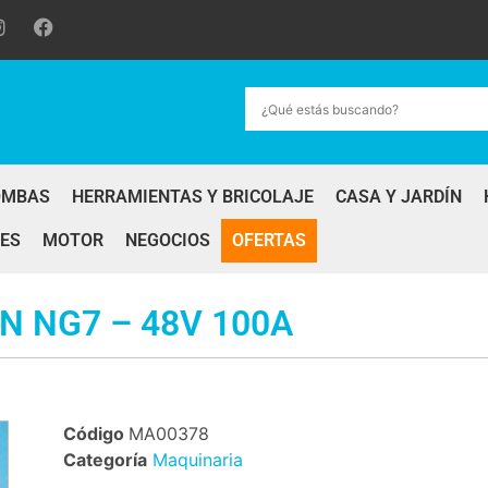
OMBAS
HERRAMIENTAS Y BRICOLAJE
CASA Y JARDÍN
ES
MOTOR
NEGOCIOS
OFERTAS
N NG7 – 48V 100A
Código
MA00378
Categoría
Maquinaria