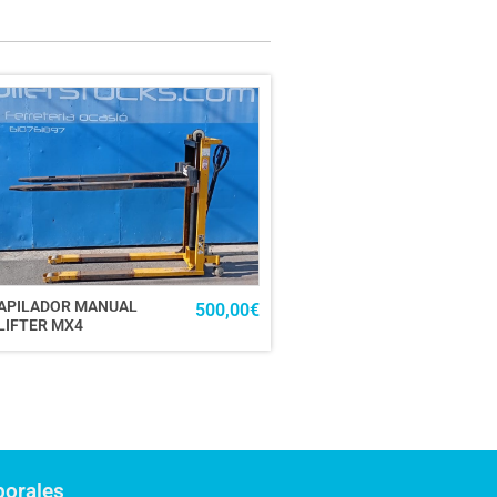
APILADOR MANUAL
500,00
€
LIFTER MX4
borales