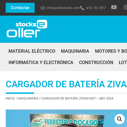
Contactar
info@ollerstocks.com
610 761 897
MATERIAL ELÉCTRICO
MAQUINARIA
MOTORES Y B
INFORMÁTICA Y ELECTRÓNICA
CONSTRUCCIÓN
LOT
CARGADOR DE BATERÍA ZIVA
INICIO
/
MAQUINARIA
/ CARGADOR DE BATERÍA ZIVAN NG7 – 48V 100A