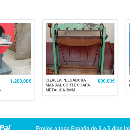
CIZALLA PLEGADORA
1.200,00
€
800,00
€
MANUAL CORTE CHAPA
S
METÁLICA 2MM
Envíos a toda España de 3 a 5 días la