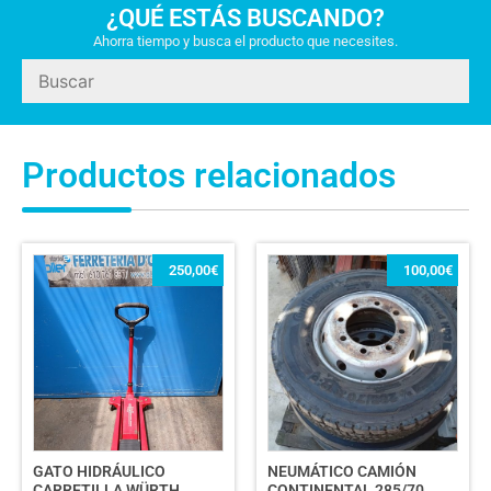
¿QUÉ ESTÁS BUSCANDO?
Ahorra tiempo y busca el producto que necesites.
Productos relacionados
250,00
€
100,00
€
GATO HIDRÁULICO
NEUMÁTICO CAMIÓN
CARRETILLA WÜRTH
CONTINENTAL 285/70