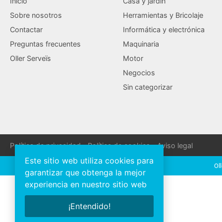
Inicio
Casa y jardín
Sobre nosotros
Herramientas y Bricolaje
Contactar
Informática y electrónica
Preguntas frecuentes
Maquinaria
Oller Serveïs
Motor
Negocios
Sin categorizar
Política de privacidad
Política de cookies
Aviso legal
Este sitio web utiliza cookies para
Ol
garantizar que obtenga la mejor
experiencia en nuestro sitio web
¡Entendido!