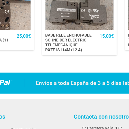
BASE RELÉ ENCHUFABLE
25,00
€
15,00
€
 (11
SCHNEIDER ELECTRIC
TELEMECANIQUE
RXZE1S114M (12 A)
Envíos a toda España de 3 a 5 días la
os
Contacta con nosotro
C/ Carretera Vella, 112