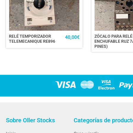
RELÉ TEMPORIZADOR
ZÓCALO PARA RELÉ
40,00
€
TELEMECANIQUE RE896
ENCHUFABLE RUZ 7A
PINES)
Sobre Oller Stocks
Categorías de product