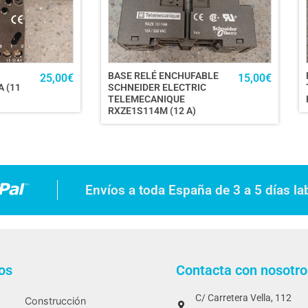
BASE RELÉ ENCHUFABLE
25,00
€
15,00
€
 (11
SCHNEIDER ELECTRIC
TELEMECANIQUE
RXZE1S114M (12 A)
Envíos a toda España de 3 a 5 días la
os
Contacta con nosotro
C/ Carretera Vella, 112
Construcción