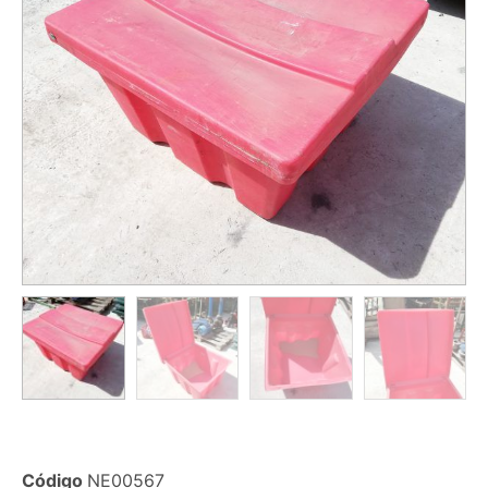
Código
NE00567