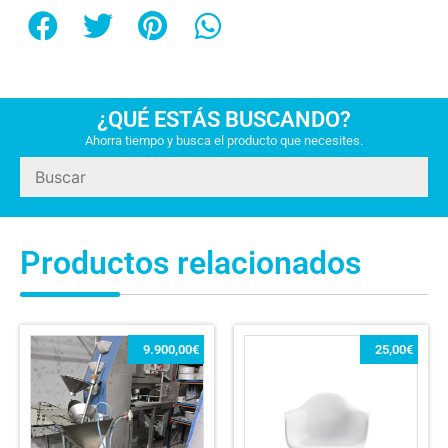
¿QUÉ ESTÁS BUSCANDO?
Ahorra tiempo y busca el producto que necesites.
Productos relacionados
9.900,00
€
25,00
€