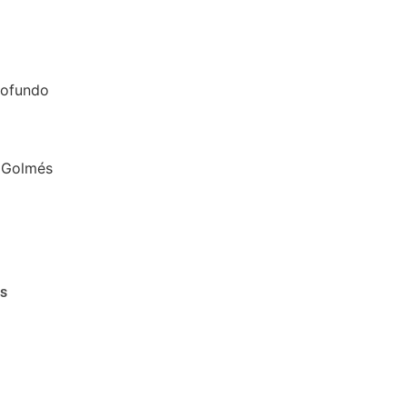
rofundo
 Golmés
as