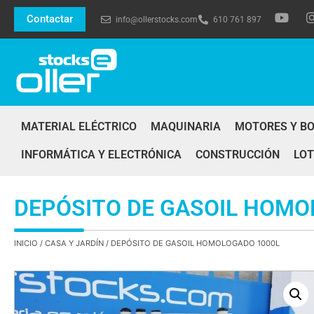
Contactar
info@ollerstocks.com
610 761 897
MATERIAL ELÉCTRICO
MAQUINARIA
MOTORES Y B
INFORMÁTICA Y ELECTRÓNICA
CONSTRUCCIÓN
LOT
DEPÓSITO DE GASOIL HOMO
INICIO
/
CASA Y JARDÍN
/ DEPÓSITO DE GASOIL HOMOLOGADO 1000L