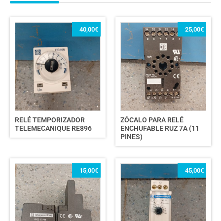
40,00
€
25,00
€
RELÉ TEMPORIZADOR
ZÓCALO PARA RELÉ
TELEMECANIQUE RE896
ENCHUFABLE RUZ 7A (11
PINES)
15,00
€
45,00
€