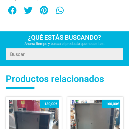
¿QUÉ ESTÁS BUSCANDO?
Ahorra tiempo y busca el producto que necesites.
Productos relacionados
130,00
€
160,00
€