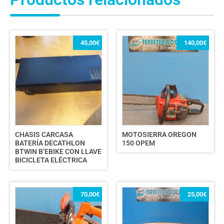
45,00
€
140,00
€
CHASIS CARCASA
MOTOSIERRA OREGON
BATERÍA DECATHLON
150 OPEM
BTWIN B’EBIKE CON LLAVE
BICICLETA ELÉCTRICA
70,00
€
25,00
€