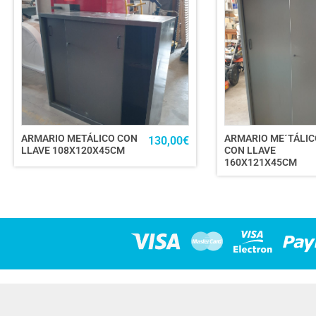
ARMARIO METÁLICO CON
ARMARIO ME´TÁLIC
130,00
€
LLAVE 108X120X45CM
CON LLAVE
160X121X45CM