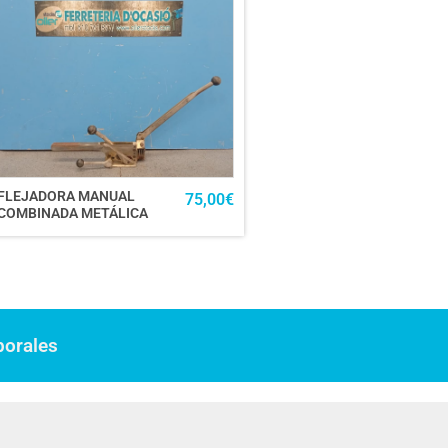
FLEJADORA MANUAL
75,00
€
COMBINADA METÁLICA
borales