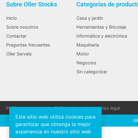
Sobre Oller Stocks
Categorías de product
Inicio
Casa y jardín
Sobre nosotros
Herramientas y Bricolaje
Contactar
Informática y electrónica
Preguntas frecuentes
Maquinaria
Oller Serveïs
Motor
Negocios
Sin categorizar
Política de privacidad
Política de cookies
Aviso legal
Este sitio web utiliza cookies para
Ol
garantizar que obtenga la mejor
experiencia en nuestro sitio web