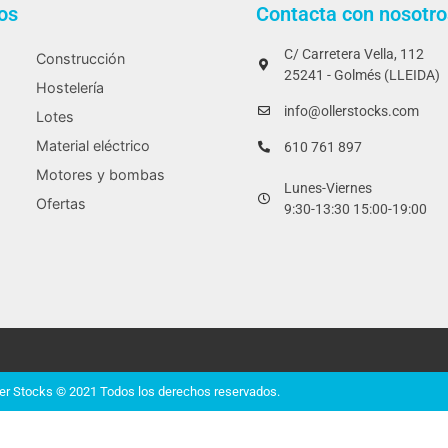
os
Contacta con nosotro
C/ Carretera Vella, 112
Construcción
25241 - Golmés (LLEIDA)
Hostelería
info@ollerstocks.com
Lotes
Material eléctrico
610 761 897
Motores y bombas
Lunes-Viernes
Ofertas
9:30-13:30 15:00-19:00
ler Stocks © 2021 Todos los derechos reservados.