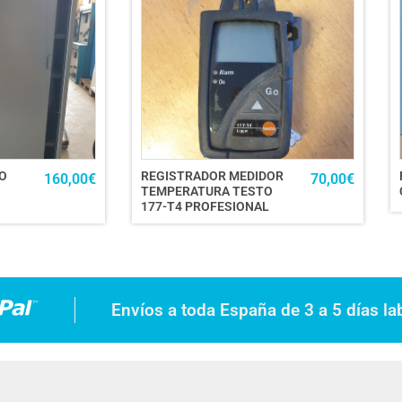
O
REGISTRADOR MEDIDOR
160,00
€
70,00
€
TEMPERATURA TESTO
177-T4 PROFESIONAL
Envíos a toda España de 3 a 5 días la