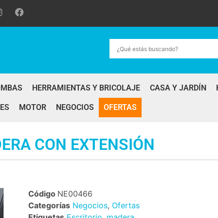
OMBAS
HERRAMIENTAS Y BRICOLAJE
CASA Y JARDÍN
ES
MOTOR
NEGOCIOS
OFERTAS
DERA CON EXTENSIÓN
Código
NE00466
Categorías
Negocios
,
Ofertas
Etiquetas
Escritorio
,
madera