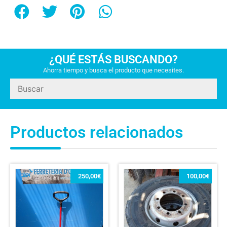
¿QUÉ ESTÁS BUSCANDO?
Ahorra tiempo y busca el producto que necesites.
Productos relacionados
250,00
€
100,00
€