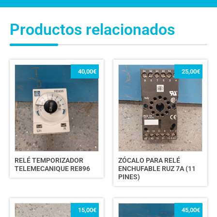
Productos relacionados
40,00
€
25,00
€
RELÉ TEMPORIZADOR
ZÓCALO PARA RELÉ
TELEMECANIQUE RE896
ENCHUFABLE RUZ 7A (11
PINES)
15,00
€
45,00
€