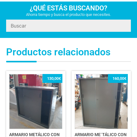
¿QUÉ ESTÁS BUSCANDO?
Ahorra tiempo y busca el producto que necesites.
Productos relacionados
130,00
€
160,00
€
ARMARIO METÁLICO CON
ARMARIO ME´TÁLICO CON