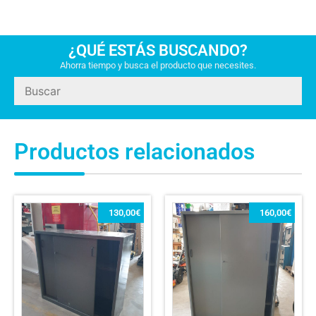
¿QUÉ ESTÁS BUSCANDO?
Ahorra tiempo y busca el producto que necesites.
Productos relacionados
130,00
€
160,00
€