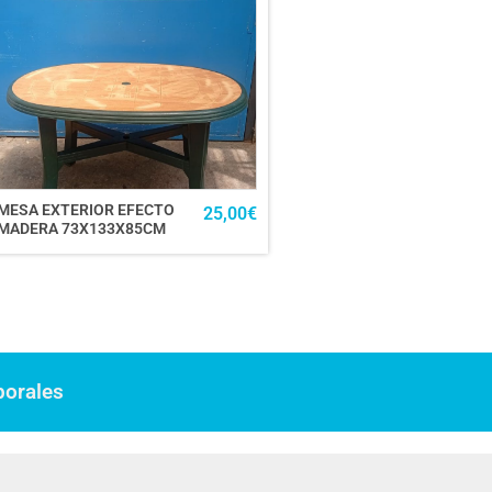
MESA EXTERIOR EFECTO
25,00
€
MADERA 73X133X85CM
borales