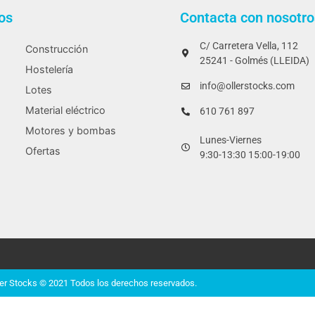
os
Contacta con nosotro
C/ Carretera Vella, 112
Construcción
25241 - Golmés (LLEIDA)
Hostelería
info@ollerstocks.com
Lotes
Material eléctrico
610 761 897
Motores y bombas
Lunes-Viernes
Ofertas
9:30-13:30 15:00-19:00
ler Stocks © 2021 Todos los derechos reservados.