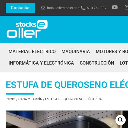
Contactar
info@ollerstocks.com
610 761 897
MATERIAL ELÉCTRICO
MAQUINARIA
MOTORES Y B
INFORMÁTICA Y ELECTRÓNICA
CONSTRUCCIÓN
LOT
ESTUFA DE QUEROSENO ELÉ
INICIO
/
CASA Y JARDÍN
/ ESTUFA DE QUEROSENO ELÉCTRICA