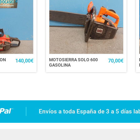
GON
MOTOSIERRA SOLO 600
140,00
€
70,00
€
GASOLINA
Envíos a toda España de 3 a 5 días la