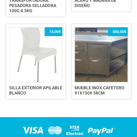
TRANSPORTADORA
ACERO Y MADERA DE
PESADORA SELLADORA
DISEÑO
100G A 5KG
15,00
€
300,00
€
SILLA EXTERIOR APILABLE
MUEBLE INOX CAFETERO
BLANCO
91X150X 58CM