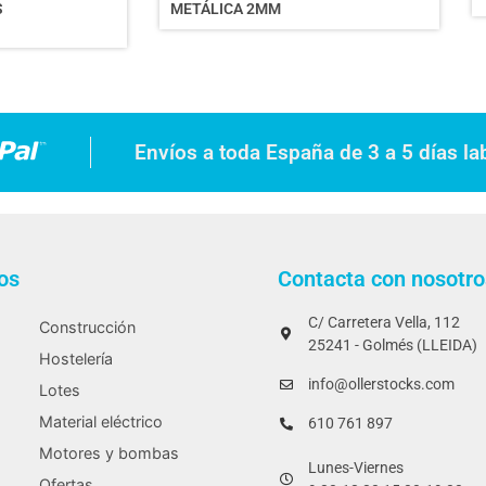
S
METÁLICA 2MM
Envíos a toda España de 3 a 5 días la
os
Contacta con nosotro
C/ Carretera Vella, 112
Construcción
25241 - Golmés (LLEIDA)
Hostelería
info@ollerstocks.com
Lotes
Material eléctrico
610 761 897
Motores y bombas
Lunes-Viernes
Ofertas