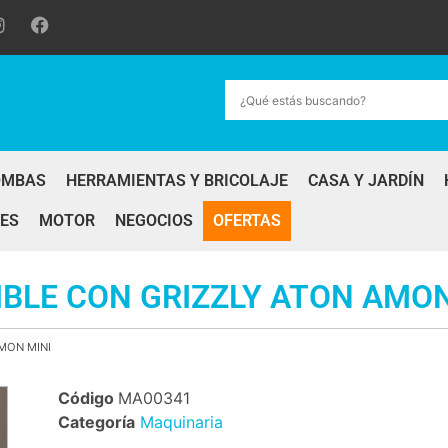
OMBAS
HERRAMIENTAS Y BRICOLAJE
CASA Y JARDÍN
ES
MOTOR
NEGOCIOS
OFERTAS
BLE CON GRIZZLY ATON AMON
MON MINI
Código
MA00341
Categoría
Maquinaria