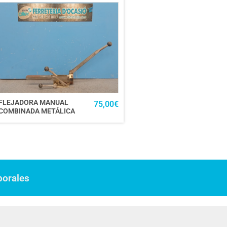
FLEJADORA MANUAL
75,00
€
COMBINADA METÁLICA
borales