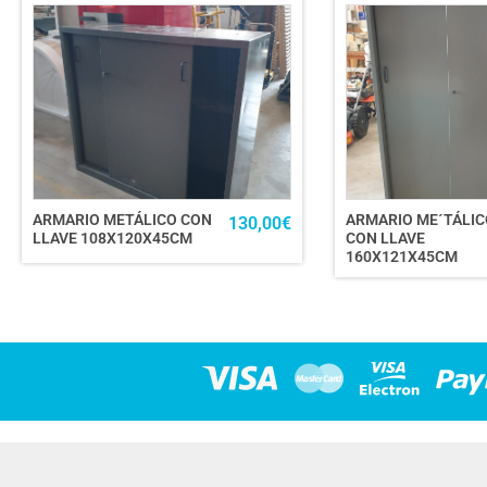
ARMARIO METÁLICO CON
ARMARIO ME´TÁLIC
130,00
€
LLAVE 108X120X45CM
CON LLAVE
160X121X45CM