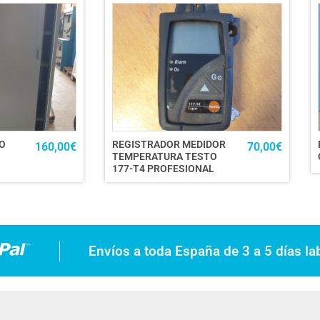
O
REGISTRADOR MEDIDOR
160,00
€
70,00
€
TEMPERATURA TESTO
177-T4 PROFESIONAL
Envíos a toda España de 3 a 5 días la