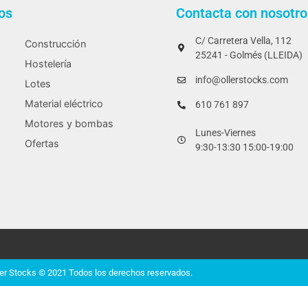
os
Contacta con nosotro
C/ Carretera Vella, 112
Construcción
25241 - Golmés (LLEIDA)
Hostelería
info@ollerstocks.com
Lotes
Material eléctrico
610 761 897
Motores y bombas
Lunes-Viernes
Ofertas
9:30-13:30 15:00-19:00
ler Stocks © 2021 Todos los derechos reservados.