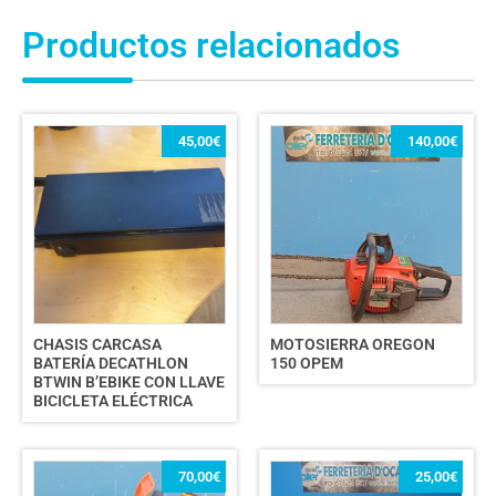
Productos relacionados
45,00
€
140,00
€
CHASIS CARCASA
MOTOSIERRA OREGON
BATERÍA DECATHLON
150 OPEM
BTWIN B’EBIKE CON LLAVE
BICICLETA ELÉCTRICA
70,00
€
25,00
€