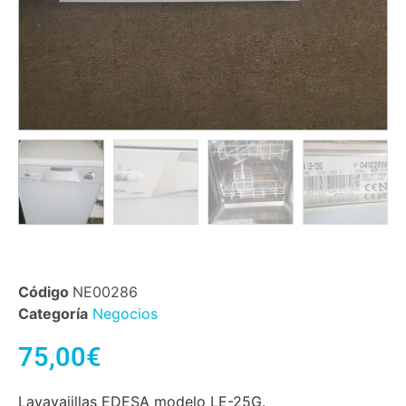
Código
NE00286
Categoría
Negocios
75,00
€
Lavavajillas EDESA modelo LE-25G.