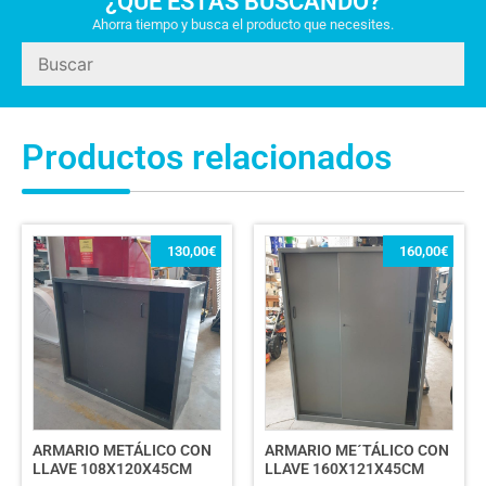
¿QUÉ ESTÁS BUSCANDO?
Ahorra tiempo y busca el producto que necesites.
Productos relacionados
130,00
€
160,00
€
ARMARIO METÁLICO CON
ARMARIO ME´TÁLICO CON
LLAVE 108X120X45CM
LLAVE 160X121X45CM