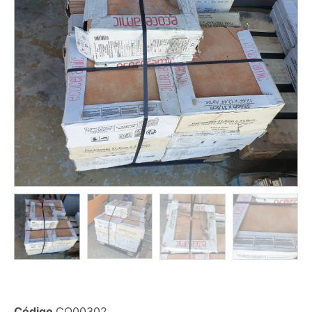
Código
CO00302