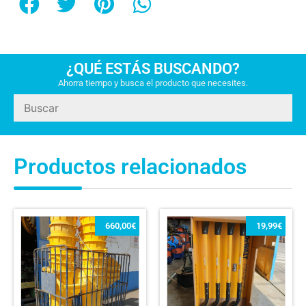
¿QUÉ ESTÁS BUSCANDO?
Ahorra tiempo y busca el producto que necesites.
Productos relacionados
660,00
€
19,99
€