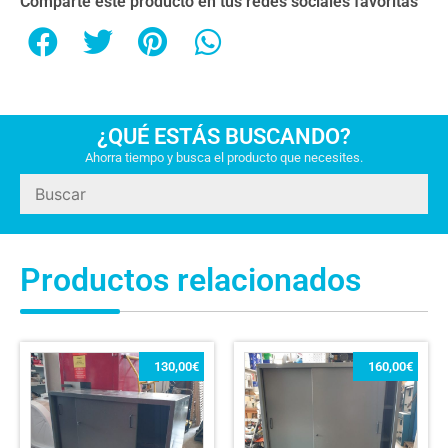
Comparte este producto en tus redes sociales favoritas
¿QUÉ ESTÁS BUSCANDO?
Ahorra tiempo y busca el producto que necesites.
Productos relacionados
130,00
€
160,00
€