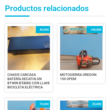
Productos relacionados
45,00
€
140,00
€
CHASIS CARCASA
MOTOSIERRA OREGON
BATERÍA DECATHLON
150 OPEM
BTWIN B’EBIKE CON LLAVE
BICICLETA ELÉCTRICA
70,00
€
25,00
€