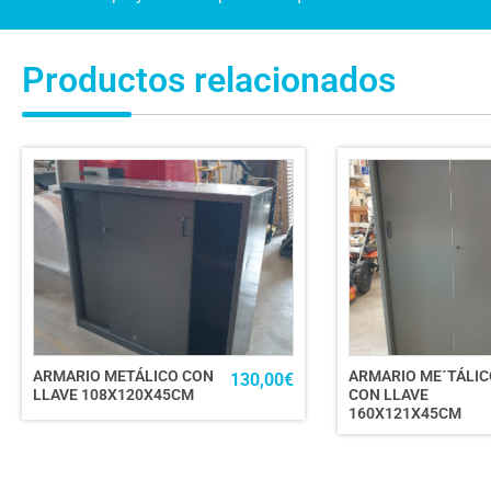
Productos relacionados
ARMARIO METÁLICO CON
ARMARIO ME´TÁLIC
130,00
€
LLAVE 108X120X45CM
CON LLAVE
160X121X45CM