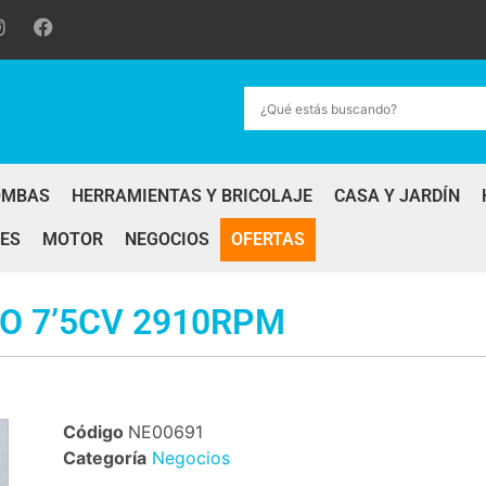
OMBAS
HERRAMIENTAS Y BRICOLAJE
CASA Y JARDÍN
ES
MOTOR
NEGOCIOS
OFERTAS
O 7’5CV 2910RPM
Código
NE00691
Categoría
Negocios