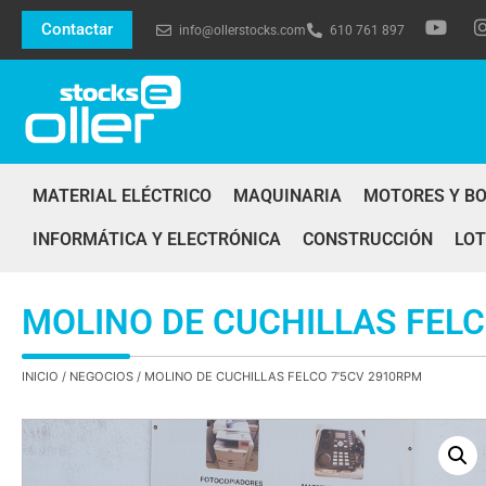
Contactar
info@ollerstocks.com
610 761 897
MATERIAL ELÉCTRICO
MAQUINARIA
MOTORES Y B
INFORMÁTICA Y ELECTRÓNICA
CONSTRUCCIÓN
LOT
MOLINO DE CUCHILLAS FELC
INICIO
/
NEGOCIOS
/ MOLINO DE CUCHILLAS FELCO 7’5CV 2910RPM