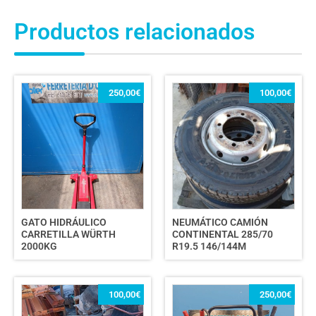
Productos relacionados
250,00
€
100,00
€
GATO HIDRÁULICO
NEUMÁTICO CAMIÓN
CARRETILLA WÜRTH
CONTINENTAL 285/70
2000KG
R19.5 146/144M
100,00
€
250,00
€