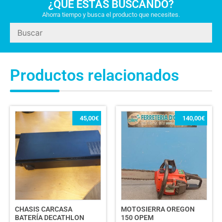
¿QUÉ ESTÁS BUSCANDO?
Ahorra tiempo y busca el producto que necesites.
Productos relacionados
45,00
€
140,00
€
CHASIS CARCASA
MOTOSIERRA OREGON
BATERÍA DECATHLON
150 OPEM