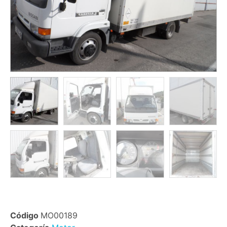
Código
MO00189