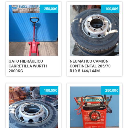
250,00
€
100,00
€
GATO HIDRÁULICO
NEUMÁTICO CAMIÓN
CARRETILLA WÜRTH
CONTINENTAL 285/70
2000KG
R19.5 146/144M
100,00
€
250,00
€