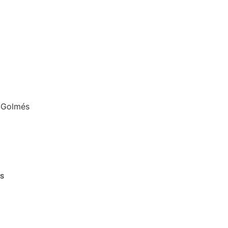
 Golmés
as