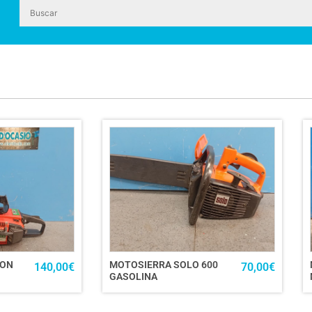
GON
MOTOSIERRA SOLO 600
140,00
€
70,00
€
GASOLINA