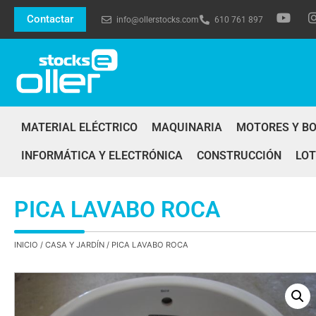
Contactar
info@ollerstocks.com
610 761 897
MATERIAL ELÉCTRICO
MAQUINARIA
MOTORES Y B
INFORMÁTICA Y ELECTRÓNICA
CONSTRUCCIÓN
LOT
PICA LAVABO ROCA
INICIO
/
CASA Y JARDÍN
/ PICA LAVABO ROCA