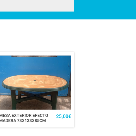
MESA EXTERIOR EFECTO
25,00
€
MADERA 73X133X85CM