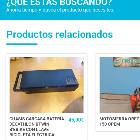
¿QUÉ ESTÁS BUSCANDO?
Ahorra tiempo y busca el producto que necesites.
Productos relacionados
CHASIS CARCASA BATERÍA
MOTOSIERRA ORE
45,00
€
DECATHLON BTWIN
150 OPEM
B’EBIKE CON LLAVE
BICICLETA ELÉCTRICA